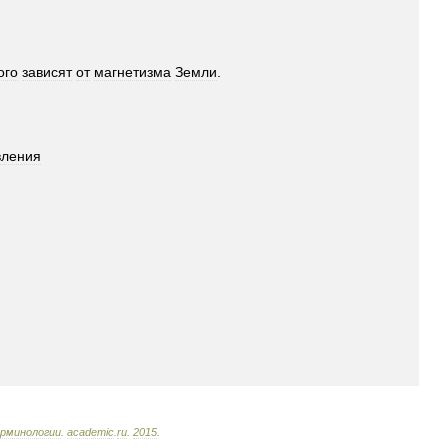
ого
зависят
от
магнетизма
Земли
.
вления
рминологии
.
academic
.
ru
.
2015
.