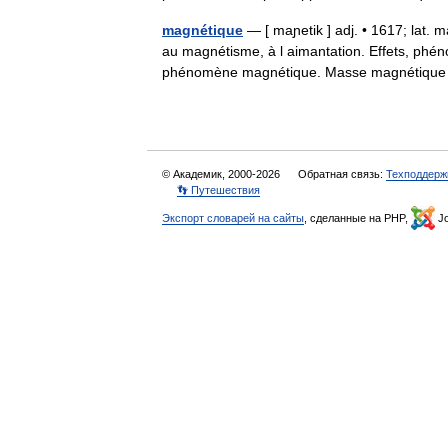
magnétique
— [ maɲetik ] adj. • 1617; lat. 
au magnétisme, à l aimantation. Effets, p
phénomène magnétique. Masse magnétiqu
© Академик, 2000-2026
Обратная связь:
Техподдерж
👣 Путешествия
Экспорт словарей на сайты
, сделанные на PHP,
Jo