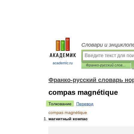
Словари и энциклоп
academic.ru
Франко-русский словарь нормативно-технической терминологии
Франко-русский словарь но
compas magnétique
Толкование
Перевод
compas
magnétique
магнитный
компас