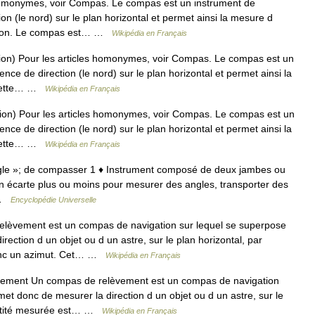
homonymes, voir Compas. Le compas est un instrument de
on (le nord) sur le plan horizontal et permet ainsi la mesure d
ection. Le compas est… …
Wikipédia en Français
n) Pour les articles homonymes, voir Compas. Le compas est un
ce de direction (le nord) sur le plan horizontal et permet ainsi la
à cette… …
Wikipédia en Français
n) Pour les articles homonymes, voir Compas. Le compas est un
ce de direction (le nord) sur le plan horizontal et permet ainsi la
à cette… …
Wikipédia en Français
règle »; de compasser 1 ♦ Instrument composé de deux jambes ou
on écarte plus ou moins pour mesurer des angles, transporter des
… …
Encyclopédie Universelle
lèvement est un compas de navigation sur lequel se superpose
ection d un objet ou d un astre, sur le plan horizontal, par
donc un azimut. Cet… …
Wikipédia en Français
ment Un compas de relèvement est un compas de navigation
et donc de mesurer la direction d un objet ou d un astre, sur le
uantité mesurée est… …
Wikipédia en Français