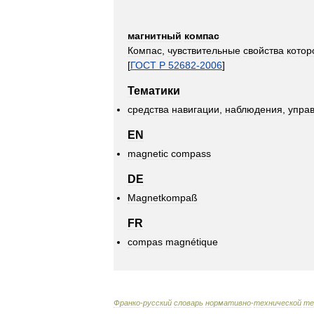
магнитный
компас
Компас
,
чувствительные
свойства
котор
[
ГОСТ
Р
52682
-
2006
]
Тематики
средства
навигации
,
наблюдения
,
упра
EN
magnetic
compass
DE
Magnetkompaß
FR
compas
magnétique
Франко
-
русский
словарь
нормативно
-
технической
те