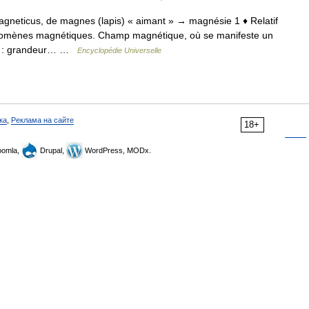
magneticus, de magnes (lapis) « aimant » → magnésie 1 ♦ Relatif
hénomènes magnétiques. Champ magnétique, où se manifeste un
e : grandeur… …
Encyclopédie Universelle
ка
,
Реклама на сайте
18+
omla,
Drupal,
WordPress, MODx.